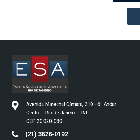
visuais
que
usam
um
leitor
de
tela;
Pressione
Control-
F10
para
abrir
um
menu
Avenida Marechal Câmara, 210 - 6º Andar
de
Centro - Rio de Janeiro - RJ
acessibilidade.
CEP 20.020-080
(21) 3828-0192